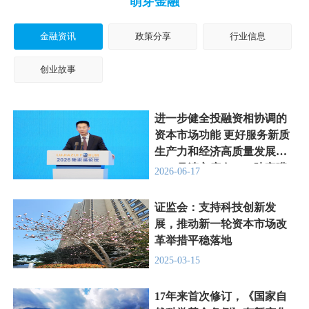
萌芽金融
金融资讯
政策分享
行业信息
创业故事
进一步健全投融资相协调的
资本市场功能 更好服务新质
生产力和经济高质量发展
——吴清主席在2026陆家嘴
2026-06-17
论坛上的主题演讲
证监会：支持科技创新发
展，推动新一轮资本市场改
革举措平稳落地
2025-03-15
17年来首次修订，《国家自